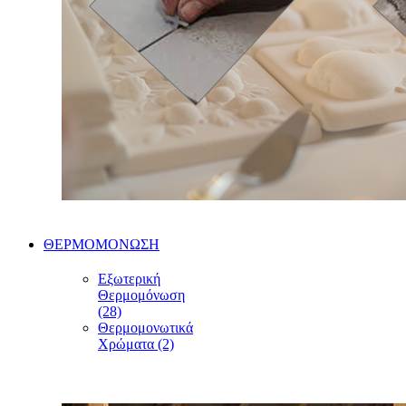
ΘΕΡΜΟΜΟΝΩΣΗ
Εξωτερική
Θερμομόνωση
(28)
Θερμομονωτικά
Χρώματα (2)