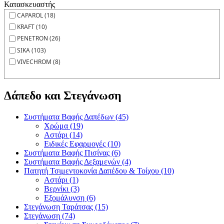
Κατασκευαστής
CAPAROL (18)
KRAFT (10)
PENETRON (26)
SIKA (103)
VIVECHROM (8)
Δάπεδο και Στεγάνωση
Συστήματα Βαφής Δαπέδων (45)
Χρώμα (19)
Αστάρι (14)
Ειδικές Εφαρμογές (10)
Συστήματα Βαφής Πισίνας (6)
Συστήματα Βαφής Δεξαμενών (4)
Πατητή Τσιμεντοκονία Δαπέδου & Τοίχου (10)
Αστάρι (1)
Βερνίκι (3)
Εξομάλυνση (6)
Στεγάνωση Ταράτσας (15)
Στεγάνωση (74)