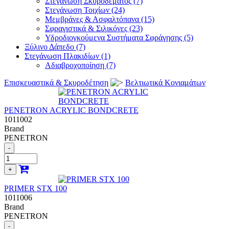
Στεγάνωση Σκυροδέματος (7)
Στεγάνωση Τοιχίων (24)
Μεμβράνες & Ασφαλτόπανα (15)
Σφραγιστικά & Σιλικόνες (23)
Υδροδιογκούμενα Συστήματα Σφράγησης (5)
Ξύλινο Δάπεδο (7)
Στεγάνωση Πλακιδίων (1)
Αδιαβροχοποίηση (7)
Επισκευαστικά & Σκυροδέτηση
Βελτιωτικά Κονιαμάτων
PENETRON ACRYLIC BONDCRETE
1011002
Brand
PENETRON
-
+
PRIMER STX 100
1011006
Brand
PENETRON
-