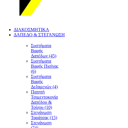
ΔΙΑΚΟΣΜΗΤΙΚΑ
ΔΑΠΕΔΟ & ΣΤΕΓΑΝΩΣΗ
Συστήματα
Βαφής
Δαπέδων (45)
Συστήματα
Βαφής Πισίνας
(6)
Συστήματα
Βαφής
Δεξαμενών (4)
Πατητή
Τσιμεντοκονία
Δαπέδου &
Τοίχου (10)
Στεγάνωση
Ταράτσας (15)
Στεγάνωση
(74)