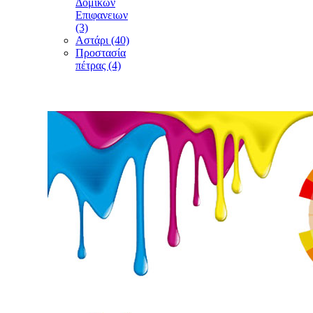
Δομικών
Επιφανειων
(3)
Αστάρι (40)
Προστασία
πέτρας (4)