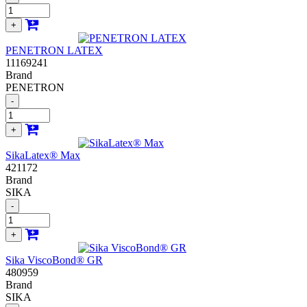
+
PENETRON LATEX
11169241
Brand
PENETRON
-
+
SikaLatex® Max
421172
Brand
SIKA
-
+
Sika ViscoBond® GR
480959
Brand
SIKA