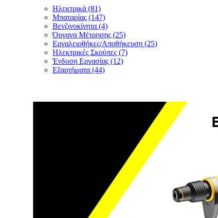
Ηλεκτρικά (81)
Μπαταρίας (147)
Βενζινοκίνητα (4)
Όργανα Μέτρησης (25)
Εργαλειοθήκες/Αποθήκευση (25)
Ηλεκτρικές Σκούπες (7)
Ένδυση Εργασίας (12)
Εξαρτήματα (44)