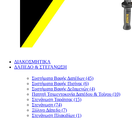
ΔΙΑΚΟΣΜΗΤΙΚΑ
ΔΑΠΕΔΟ & ΣΤΕΓΑΝΩΣΗ
Συστήματα Βαφής Δαπέδων (45)
Συστήματα Βαφής Πισίνας (6)
Συστήματα Βαφής Δεξαμενών (4)
Πατητή Τσιμεντοκονία Δαπέδου & Τοίχου (10)
Στεγάνωση Ταράτσας (15)
Στεγάνωση (74)
Ξύλινο Δάπεδο (7)
Στεγάνωση Πλακιδίων (1)