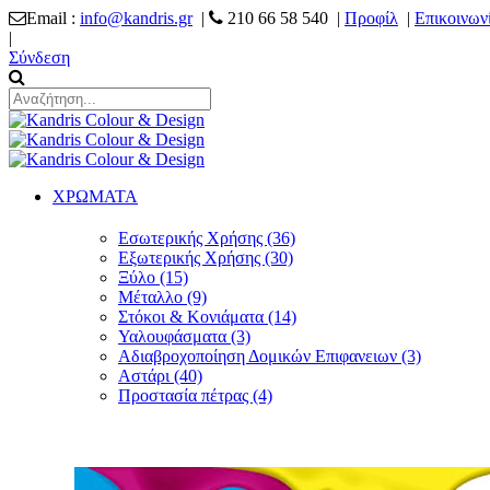
Email :
info@kandris.gr
|
210 66 58 540 |
Προφίλ
|
Επικοινων
|
Σύνδεση
ΧΡΩΜΑΤΑ
Εσωτερικής Χρήσης (36)
Εξωτερικής Χρήσης (30)
Ξύλο (15)
Μέταλλο (9)
Στόκοι & Κονιάματα (14)
Υαλουφάσματα (3)
Αδιαβροχοποίηση Δομικών Επιφανειων (3)
Αστάρι (40)
Προστασία πέτρας (4)