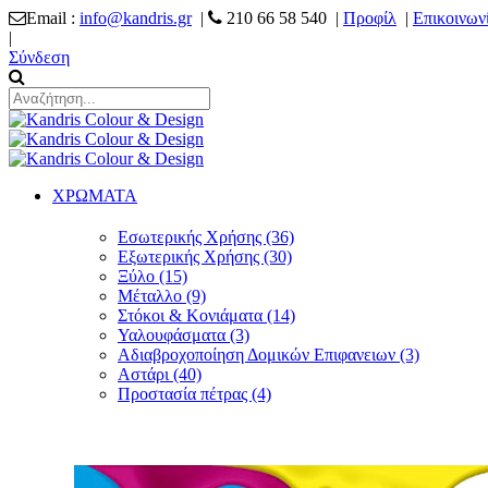
Email :
info@kandris.gr
|
210 66 58 540 |
Προφίλ
|
Επικοινων
|
Σύνδεση
ΧΡΩΜΑΤΑ
Εσωτερικής Χρήσης (36)
Εξωτερικής Χρήσης (30)
Ξύλο (15)
Μέταλλο (9)
Στόκοι & Κονιάματα (14)
Υαλουφάσματα (3)
Αδιαβροχοποίηση Δομικών Επιφανειων (3)
Αστάρι (40)
Προστασία πέτρας (4)