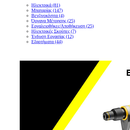
Ηλεκτρικά (81)
Μπαταρίας (147)
Βενζινοκίνητα (4)
Όργανα Μέτρησης (25)
Εργαλειοθήκες/Αποθήκευση (25)
Ηλεκτρικές Σκούπες (7)
Ένδυση Εργασίας (12)
Εξαρτήματα (44)