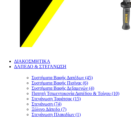
ΔΙΑΚΟΣΜΗΤΙΚΑ
ΔΑΠΕΔΟ & ΣΤΕΓΑΝΩΣΗ
Συστήματα Βαφής Δαπέδων (45)
Συστήματα Βαφής Πισίνας (6)
Συστήματα Βαφής Δεξαμενών (4)
Πατητή Τσιμεντοκονία Δαπέδου & Τοίχου (10)
Στεγάνωση Ταράτσας (15)
Στεγάνωση (74)
Ξύλινο Δάπεδο (7)
Στεγάνωση Πλακιδίων (1)