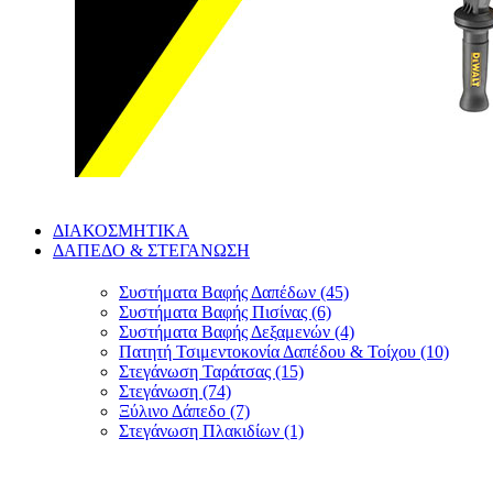
ΔΙΑΚΟΣΜΗΤΙΚΑ
ΔΑΠΕΔΟ & ΣΤΕΓΑΝΩΣΗ
Συστήματα Βαφής Δαπέδων (45)
Συστήματα Βαφής Πισίνας (6)
Συστήματα Βαφής Δεξαμενών (4)
Πατητή Τσιμεντοκονία Δαπέδου & Τοίχου (10)
Στεγάνωση Ταράτσας (15)
Στεγάνωση (74)
Ξύλινο Δάπεδο (7)
Στεγάνωση Πλακιδίων (1)