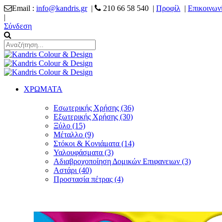
Email :
info@kandris.gr
|
210 66 58 540 |
Προφίλ
|
Επικοινων
|
Σύνδεση
ΧΡΩΜΑΤΑ
Εσωτερικής Χρήσης (36)
Εξωτερικής Χρήσης (30)
Ξύλο (15)
Μέταλλο (9)
Στόκοι & Κονιάματα (14)
Υαλουφάσματα (3)
Αδιαβροχοποίηση Δομικών Επιφανειων (3)
Αστάρι (40)
Προστασία πέτρας (4)