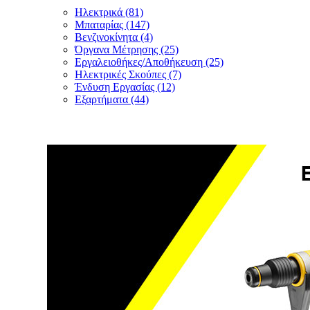
Ηλεκτρικά (81)
Μπαταρίας (147)
Βενζινοκίνητα (4)
Όργανα Μέτρησης (25)
Εργαλειοθήκες/Αποθήκευση (25)
Ηλεκτρικές Σκούπες (7)
Ένδυση Εργασίας (12)
Εξαρτήματα (44)