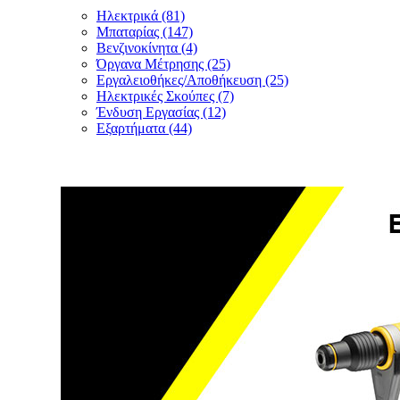
Ηλεκτρικά (81)
Μπαταρίας (147)
Βενζινοκίνητα (4)
Όργανα Μέτρησης (25)
Εργαλειοθήκες/Αποθήκευση (25)
Ηλεκτρικές Σκούπες (7)
Ένδυση Εργασίας (12)
Εξαρτήματα (44)