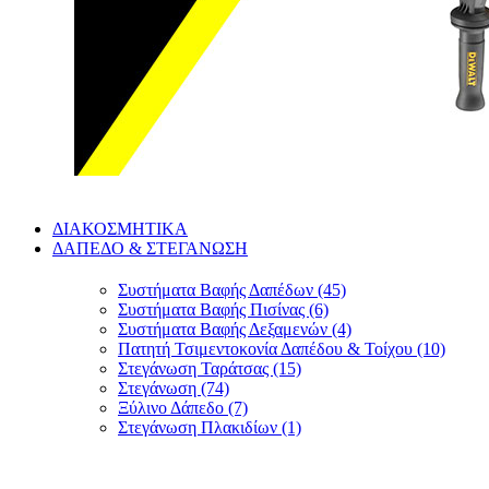
ΔΙΑΚΟΣΜΗΤΙΚΑ
ΔΑΠΕΔΟ & ΣΤΕΓΑΝΩΣΗ
Συστήματα Βαφής Δαπέδων (45)
Συστήματα Βαφής Πισίνας (6)
Συστήματα Βαφής Δεξαμενών (4)
Πατητή Τσιμεντοκονία Δαπέδου & Τοίχου (10)
Στεγάνωση Ταράτσας (15)
Στεγάνωση (74)
Ξύλινο Δάπεδο (7)
Στεγάνωση Πλακιδίων (1)