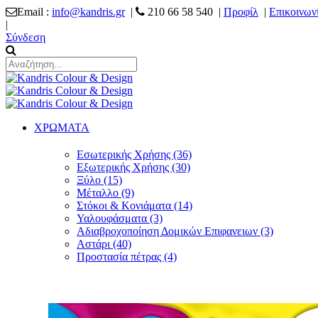
Email :
info@kandris.gr
|
210 66 58 540 |
Προφίλ
|
Επικοινων
|
Σύνδεση
ΧΡΩΜΑΤΑ
Εσωτερικής Χρήσης (36)
Εξωτερικής Χρήσης (30)
Ξύλο (15)
Μέταλλο (9)
Στόκοι & Κονιάματα (14)
Υαλουφάσματα (3)
Αδιαβροχοποίηση Δομικών Επιφανειων (3)
Αστάρι (40)
Προστασία πέτρας (4)