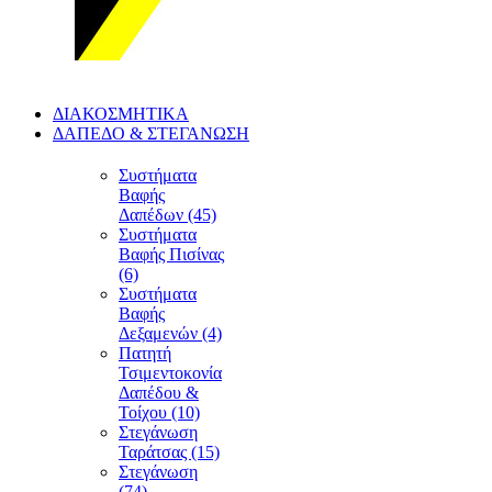
ΔΙΑΚΟΣΜΗΤΙΚΑ
ΔΑΠΕΔΟ & ΣΤΕΓΑΝΩΣΗ
Συστήματα
Βαφής
Δαπέδων (45)
Συστήματα
Βαφής Πισίνας
(6)
Συστήματα
Βαφής
Δεξαμενών (4)
Πατητή
Τσιμεντοκονία
Δαπέδου &
Τοίχου (10)
Στεγάνωση
Ταράτσας (15)
Στεγάνωση
(74)