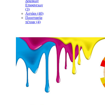
Δομικών
Επιφανειων
(3)
Αστάρι (40)
Προστασία
πέτρας (4)