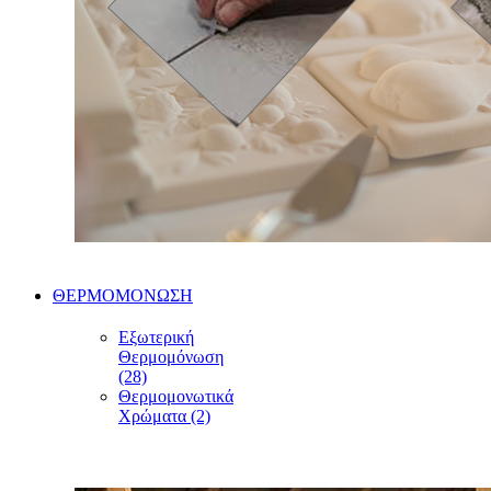
ΘΕΡΜΟΜΟΝΩΣΗ
Εξωτερική
Θερμομόνωση
(28)
Θερμομονωτικά
Χρώματα (2)