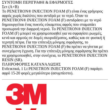
ΣΥΝΤΟΜΗ ΠΕΡΙΓΡΑΦΗ & ΕΦΑΡΜΟΓΕΣ
Σετ (Α+Β)
Το PENETRON® INJECTION FOAM (F) είναι ένας γρήγορος
αφρός χωρίς διαλύτες που αντιδρά με το νερό. Όταν το
PENETRON® INJECTION FOAM (F) αντιδράσει με το νερό
δημιουργείται ένας πυκνός εύκαμπτος αφρός που σταματάει
προσωρινά την διαρροή νερού. Το PENETRON® INJECTION
FOAM (F) μπορεί να χρησιμοποιηθεί για να σφραγίσει ρωγμές,
κενά και αρμούς σε δομές σκυροδέματος, καθώς και σε φυσική ή
τεχνητή πέτρα. Για την επίτευξη μόνιμης σφράγισης, το
PENETRON® INJECTION FOAM (F) θα πρέπει να γίνεται με
συνεχόμενη έγχυση. Για την επίτευξη μόνιμης σφράγισης θα πρέπει
να χρησιμοποιηθεί, στην συνέχεια, το PENETRON® INJECTION
RESIN (SR).
ΠΛΗΡΟΦΟΡΙΕΣ ΚΑΤΑΝΑΛΩΣΗΣ
Ενδεικτικά, 1 Lt PENETRON INJECTION FOAM (F) παράγει
αφρό 15-20 φορές μεγαλύτερο (ασυμπίεστο).