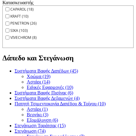
Κατασκευαστής
CAPAROL (18)
KRAFT (10)
PENETRON (26)
SIKA (103)
VIVECHROM (8)
Δάπεδο και Στεγάνωση
Συστήματα Βαφής Δαπέδων (45)
Χρώμα (19)
Αστάρι (14)
Ειδικές Εφαρμογές (10)
Συστήματα Βαφής Πισίνας (6)
Συστήματα Βαφής Δεξαμενών (4)
Πατητή Τσιμεντοκονία Δαπέδου & Τοίχου (10)
Αστάρι (1)
Βερνίκι (3)
Εξομάλυνση (6)
Στεγάνωση Ταράτσας (15)
Στεγάνωση (74)