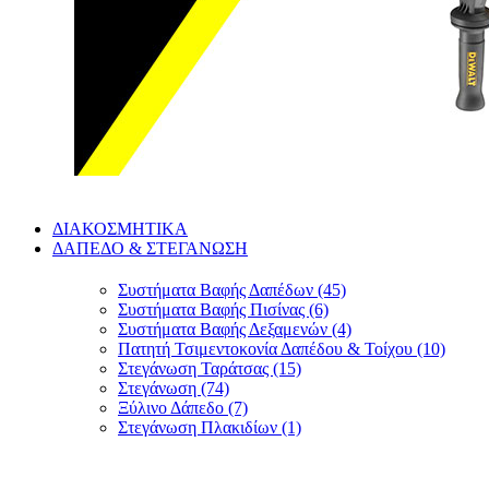
ΔΙΑΚΟΣΜΗΤΙΚΑ
ΔΑΠΕΔΟ & ΣΤΕΓΑΝΩΣΗ
Συστήματα Βαφής Δαπέδων (45)
Συστήματα Βαφής Πισίνας (6)
Συστήματα Βαφής Δεξαμενών (4)
Πατητή Τσιμεντοκονία Δαπέδου & Τοίχου (10)
Στεγάνωση Ταράτσας (15)
Στεγάνωση (74)
Ξύλινο Δάπεδο (7)
Στεγάνωση Πλακιδίων (1)