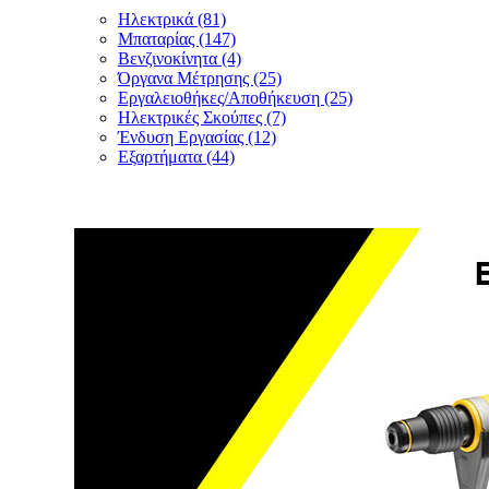
Ηλεκτρικά (81)
Μπαταρίας (147)
Βενζινοκίνητα (4)
Όργανα Μέτρησης (25)
Εργαλειοθήκες/Αποθήκευση (25)
Ηλεκτρικές Σκούπες (7)
Ένδυση Εργασίας (12)
Εξαρτήματα (44)