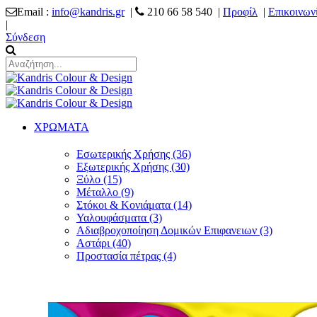
Email :
info@kandris.gr
|
210 66 58 540 |
Προφίλ
|
Επικοινων
|
Σύνδεση
ΧΡΩΜΑΤΑ
Εσωτερικής Χρήσης (36)
Εξωτερικής Χρήσης (30)
Ξύλο (15)
Μέταλλο (9)
Στόκοι & Κονιάματα (14)
Υαλουφάσματα (3)
Αδιαβροχοποίηση Δομικών Επιφανειων (3)
Αστάρι (40)
Προστασία πέτρας (4)