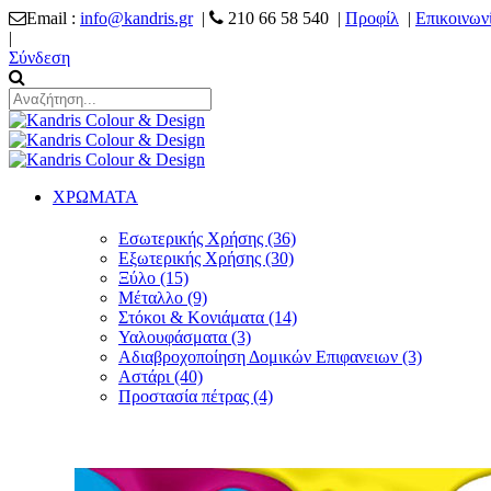
Email :
info@kandris.gr
|
210 66 58 540 |
Προφίλ
|
Επικοινων
|
Σύνδεση
ΧΡΩΜΑΤΑ
Εσωτερικής Χρήσης (36)
Εξωτερικής Χρήσης (30)
Ξύλο (15)
Μέταλλο (9)
Στόκοι & Κονιάματα (14)
Υαλουφάσματα (3)
Αδιαβροχοποίηση Δομικών Επιφανειων (3)
Αστάρι (40)
Προστασία πέτρας (4)