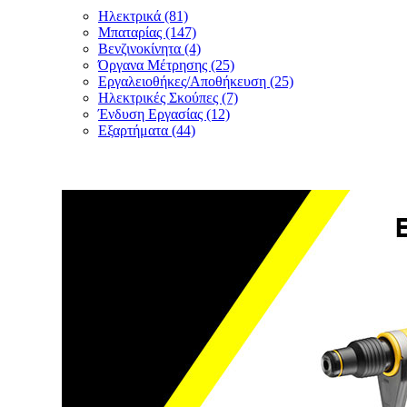
Ηλεκτρικά (81)
Μπαταρίας (147)
Βενζινοκίνητα (4)
Όργανα Μέτρησης (25)
Εργαλειοθήκες/Αποθήκευση (25)
Ηλεκτρικές Σκούπες (7)
Ένδυση Εργασίας (12)
Εξαρτήματα (44)