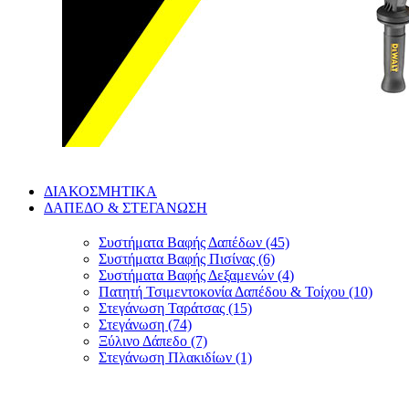
ΔΙΑΚΟΣΜΗΤΙΚΑ
ΔΑΠΕΔΟ & ΣΤΕΓΑΝΩΣΗ
Συστήματα Βαφής Δαπέδων (45)
Συστήματα Βαφής Πισίνας (6)
Συστήματα Βαφής Δεξαμενών (4)
Πατητή Τσιμεντοκονία Δαπέδου & Τοίχου (10)
Στεγάνωση Ταράτσας (15)
Στεγάνωση (74)
Ξύλινο Δάπεδο (7)
Στεγάνωση Πλακιδίων (1)