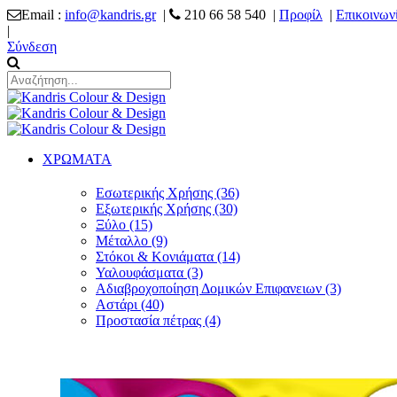
Email :
info@kandris.gr
|
210 66 58 540 |
Προφίλ
|
Επικοινων
|
Σύνδεση
ΧΡΩΜΑΤΑ
Εσωτερικής Χρήσης (36)
Εξωτερικής Χρήσης (30)
Ξύλο (15)
Μέταλλο (9)
Στόκοι & Κονιάματα (14)
Υαλουφάσματα (3)
Αδιαβροχοποίηση Δομικών Επιφανειων (3)
Αστάρι (40)
Προστασία πέτρας (4)