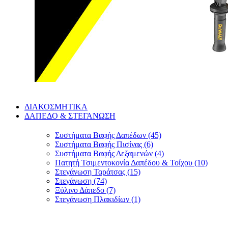
ΔΙΑΚΟΣΜΗΤΙΚΑ
ΔΑΠΕΔΟ & ΣΤΕΓΑΝΩΣΗ
Συστήματα Βαφής Δαπέδων (45)
Συστήματα Βαφής Πισίνας (6)
Συστήματα Βαφής Δεξαμενών (4)
Πατητή Τσιμεντοκονία Δαπέδου & Τοίχου (10)
Στεγάνωση Ταράτσας (15)
Στεγάνωση (74)
Ξύλινο Δάπεδο (7)
Στεγάνωση Πλακιδίων (1)