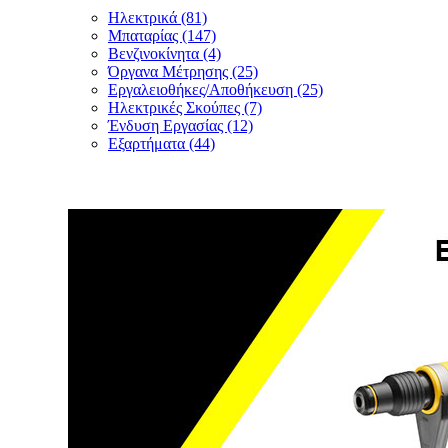
Ηλεκτρικά (81)
Μπαταρίας (147)
Βενζινοκίνητα (4)
Όργανα Μέτρησης (25)
Εργαλειοθήκες/Αποθήκευση (25)
Ηλεκτρικές Σκούπες (7)
Ένδυση Εργασίας (12)
Εξαρτήματα (44)