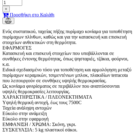
+
Προσθήκη στο Καλάθι
Ενός συστατικού, ταχείας πήξης πυρίμαχο κονίαμα για τοποθέτηση
πυρίμαχων πλίνθων, καθώς και για την κατασκευή και επισκευή
στοιχείων ανθεκτικών στη θερμότητα.
ΕΦΑΡΜΟΓΕΣ
Κατασκευή και επισκευή στοιχείων που υποβάλλονται σε
συνθήκες έντονης θερμότητας, όπως ψησταριές, τζάκια, φούρνοι,
κ.α.
Ειδικά σχεδιασμένο τόσο για τοποθέτηση και αρμολόγηση μεταξύ
πυρίμαχων κεραμικών, τσιμεντένιων μπλοκ, πλακιδίων terracota
που λειτουργούν σε συνθήκες υψηλής θερμοκρασίας.
Ως κονίαμα φινιρίσματος σε περιβάλλον που αναπτύσσονται
υψηλές θερμοκρασίες λειτουργίας.
ΧΑΡΑΚΤΗΡΙΣΤΙΚΑ / ΠΛΕΟΝΕΚΤΗΜΑΤΑ
Υψηλή θερμική αντοχή, έως τους 7500C
Ταχεία ανάληψη αντοχών
Εύκολο στην ανάμειξη
Εύκολο στην εφαρμογή
ΕΜΦΑΝΙΣΗ / ΧΡΩΜΑ: Σκόνη, γκρι.
ΣΥΣΚΕΥΑΣΙΑ: 5 kg πλαστικοί σάκοι.