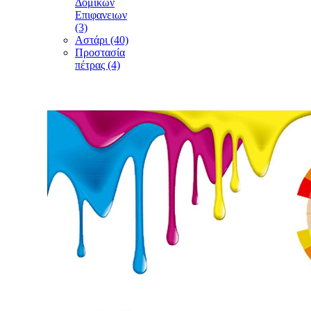
Δομικών
Επιφανειων
(3)
Αστάρι (40)
Προστασία
πέτρας (4)