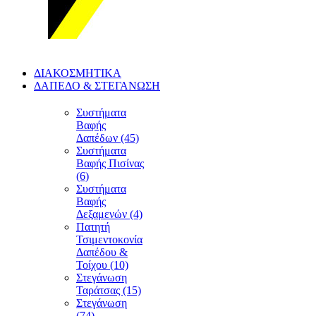
ΔΙΑΚΟΣΜΗΤΙΚΑ
ΔΑΠΕΔΟ & ΣΤΕΓΑΝΩΣΗ
Συστήματα
Βαφής
Δαπέδων (45)
Συστήματα
Βαφής Πισίνας
(6)
Συστήματα
Βαφής
Δεξαμενών (4)
Πατητή
Τσιμεντοκονία
Δαπέδου &
Τοίχου (10)
Στεγάνωση
Ταράτσας (15)
Στεγάνωση
(74)