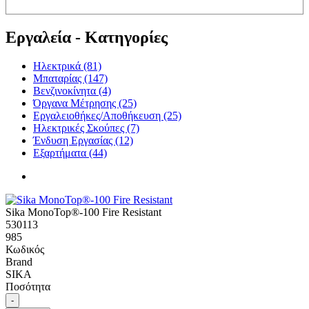
Εργαλεία - Κατηγορίες
Ηλεκτρικά (81)
Μπαταρίας (147)
Βενζινοκίνητα (4)
Όργανα Μέτρησης (25)
Εργαλειοθήκες/Αποθήκευση (25)
Ηλεκτρικές Σκούπες (7)
Ένδυση Εργασίας (12)
Εξαρτήματα (44)
Sika MonoTop®-100 Fire Resistant
530113
985
Κωδικός
Brand
SIKA
Ποσότητα
-