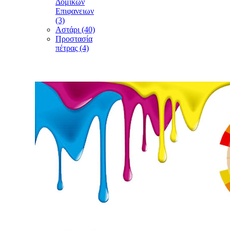
Δομικών
Επιφανειων
(3)
Αστάρι (40)
Προστασία
πέτρας (4)