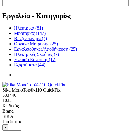
Εργαλεία - Κατηγορίες
Ηλεκτρικά (81)
Μπαταρίας (147)
Βενζινοκίνητα (4)
Όργανα Μέτρησης (25)
Εργαλειοθήκες/Αποθήκευση (25)
Ηλεκτρικές Σκούπες (7)
Ένδυση Εργασίας (12)
Εξαρτήματα (44)
Sika MonoTop®-110 QuickFix
533446
1032
Κωδικός
Brand
SIKA
Ποσότητα
-