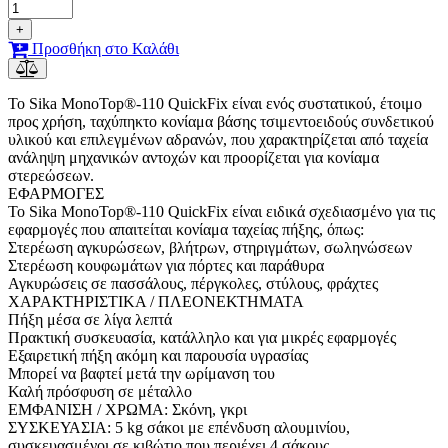
+
Προσθήκη στο Καλάθι
Το Sika MonoTop®-110 QuickFix είναι ενός συστατικού, έτοιμο
προς χρήση, ταχύπηκτο κονίαμα βάσης τσιμεντοειδούς συνδετικού
υλικού και επιλεγμένων αδρανών, που χαρακτηρίζεται από ταχεία
ανάληψη μηχανικών αντοχών και προορίζεται για κονίαμα
στερεώσεων.
ΕΦΑΡΜΟΓΕΣ
Το Sika MonoTop®-110 QuickFix είναι ειδικά σχεδιασμένο για τις
εφαρμογές που απαιτείται κονίαμα ταχείας πήξης, όπως:
Στερέωση αγκυρώσεων, βλήτρων, στηριγμάτων, σωληνώσεων
Στερέωση κουφωμάτων για πόρτες και παράθυρα
Αγκυρώσεις σε πασσάλους, πέργκολες, στύλους, φράχτες
ΧΑΡΑΚΤΗΡΙΣΤΙΚΑ / ΠΛΕΟΝΕΚΤΗΜΑΤΑ
Πήξη μέσα σε λίγα λεπτά
Πρακτική συσκευασία, κατάλληλο και για μικρές εφαρμογές
Εξαιρετική πήξη ακόμη και παρουσία υγρασίας
Μπορεί να βαφτεί μετά την ωρίμανση του
Καλή πρόσφυση σε μέταλλο
ΕΜΦΑΝΙΣΗ / ΧΡΩΜΑ: Σκόνη, γκρι
ΣΥΣΚΕΥΑΣΙΑ: 5 kg σάκοι με επένδυση αλουμινίου,
συσκευασμένοι σε κιβώτιο που περιέχει 4 σάκους.