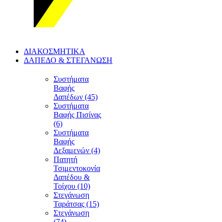
ΔΙΑΚΟΣΜΗΤΙΚΑ
ΔΑΠΕΔΟ & ΣΤΕΓΑΝΩΣΗ
Συστήματα
Βαφής
Δαπέδων (45)
Συστήματα
Βαφής Πισίνας
(6)
Συστήματα
Βαφής
Δεξαμενών (4)
Πατητή
Τσιμεντοκονία
Δαπέδου &
Τοίχου (10)
Στεγάνωση
Ταράτσας (15)
Στεγάνωση
(74)