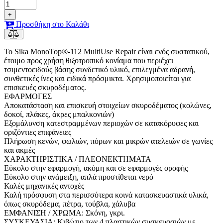
+
Προσθήκη στο Καλάθι
Το Sika MonoTop®-112 MultiUse Repair είναι ενός συστατικού,
έτοιμο προς χρήση θιξοτροπικό κονίαμα που περιέχει
τσιμεντοειδούς βάσης συνδετικό υλικό, επιλεγμένα αδρανή,
συνθετικές ίνες και ειδικά πρόσμικτα. Χρησιμοποιείται για
επισκευές σκυροδέματος.
ΕΦΑΡΜΟΓΕΣ
Αποκατάσταση και επισκευή στοιχείων σκυροδέματος (κολώνες,
δοκοί, πλάκες, άκρες μπαλκονιών)
Εξομάλυνση κατεστραμμένων περιοχών σε κατακόρυφες και
οριζόντιες επιφάνειες
Πλήρωση κενών, φωλιών, πόρων και μικρών ατελειών σε γωνίες
και ακμές
ΧΑΡΑΚΤΗΡΙΣΤΙΚΑ / ΠΛΕΟΝΕΚΤΗΜΑΤΑ
Εύκολο στην εφαρμογή, ακόμη και σε εφαρμογές οροφής
Εύκολο στην ανάμειξη, απλά προστίθεται νερό
Καλές μηχανικές αντοχές
Καλή πρόσφυση στα περισσότερα κοινά κατασκευαστικά υλικά,
όπως σκυρόδεμα, πέτρα, τούβλα, χάλυβα
ΕΜΦΑΝΙΣΗ / ΧΡΩΜΑ: Σκόνη, γκρι.
ΣΥΣΚΕΥΑΣΙΑ: Κιβώτιο των 4 πλαστικών συσκευασιών με