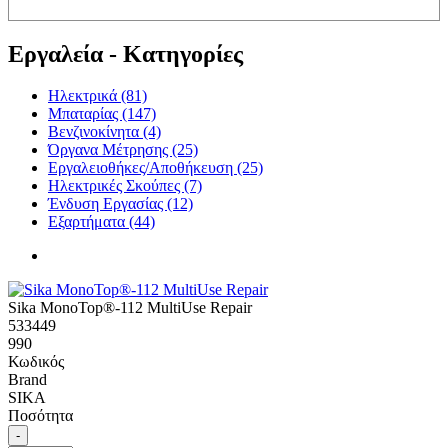
Εργαλεία - Κατηγορίες
Ηλεκτρικά (81)
Μπαταρίας (147)
Βενζινοκίνητα (4)
Όργανα Μέτρησης (25)
Εργαλειοθήκες/Αποθήκευση (25)
Ηλεκτρικές Σκούπες (7)
Ένδυση Εργασίας (12)
Εξαρτήματα (44)
Sika MonoTop®-112 MultiUse Repair
533449
990
Κωδικός
Brand
SIKA
Ποσότητα
-