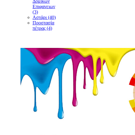
Δομικών
Επιφανειων
(3)
Αστάρι (40)
Προστασία
πέτρας (4)