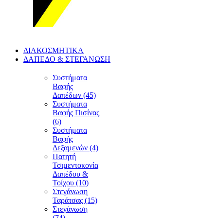
ΔΙΑΚΟΣΜΗΤΙΚΑ
ΔΑΠΕΔΟ & ΣΤΕΓΑΝΩΣΗ
Συστήματα
Βαφής
Δαπέδων (45)
Συστήματα
Βαφής Πισίνας
(6)
Συστήματα
Βαφής
Δεξαμενών (4)
Πατητή
Τσιμεντοκονία
Δαπέδου &
Τοίχου (10)
Στεγάνωση
Ταράτσας (15)
Στεγάνωση
(74)