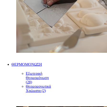
ΘΕΡΜΟΜΟΝΩΣΗ
Εξωτερική
Θερμομόνωση
(28)
Θερμομονωτικά
Χρώματα (2)