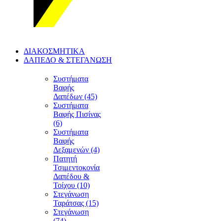
ΔΙΑΚΟΣΜΗΤΙΚΑ
ΔΑΠΕΔΟ & ΣΤΕΓΑΝΩΣΗ
Συστήματα
Βαφής
Δαπέδων (45)
Συστήματα
Βαφής Πισίνας
(6)
Συστήματα
Βαφής
Δεξαμενών (4)
Πατητή
Τσιμεντοκονία
Δαπέδου &
Τοίχου (10)
Στεγάνωση
Ταράτσας (15)
Στεγάνωση
(74)