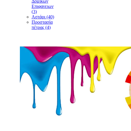
Δομικών
Επιφανειων
(3)
Αστάρι (40)
Προστασία
πέτρας (4)