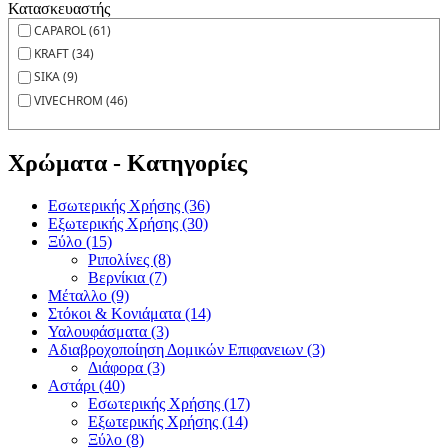
Κατασκευαστής
CAPAROL (61)
KRAFT (34)
SIKA (9)
VIVECHROM (46)
Χρώματα - Κατηγορίες
Εσωτερικής Χρήσης (36)
Εξωτερικής Χρήσης (30)
Ξύλο (15)
Ριπολίνες (8)
Βερνίκια (7)
Μέταλλο (9)
Στόκοι & Κονιάματα (14)
Υαλουφάσματα (3)
Αδιαβροχοποίηση Δομικών Επιφανειων (3)
Διάφορα (3)
Αστάρι (40)
Εσωτερικής Χρήσης (17)
Εξωτερικής Χρήσης (14)
Ξύλο (8)